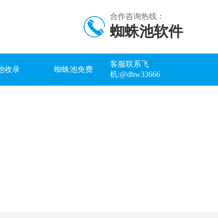
合作咨询热线：
蜘蛛池软件
客服联系飞
池收录
蜘蛛池免费
机:@dhw33666