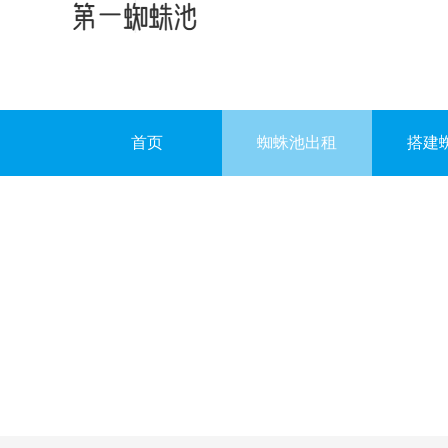
首页
蜘蛛池出租
搭建