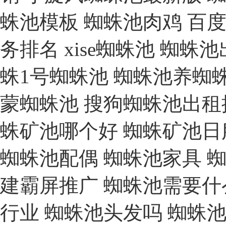
蛛池模板
蜘蛛池肉鸡
百度
务排名
xise蜘蛛池
蜘蛛池
蛛1号蜘蛛池
蜘蛛池养蜘
蒙蜘蛛池
搜狗蜘蛛池出租
蛛矿池哪个好
蜘蛛矿池日
蜘蛛池配偶
蜘蛛池家具
建霸屏推广
蜘蛛池需要什
行业
蜘蛛池头发吗
蜘蛛