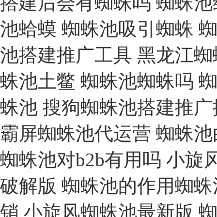
搭建后会有蜘蛛吗
蜘蛛池
池蛤蟆
蜘蛛池吸引蜘蛛
池搭建推广工具
黑龙江蜘
蛛池土鳖
蜘蛛池蜘蛛吗
蛛池
搜狗蜘蛛池搭建推广
霸屏蜘蛛池代运营
蜘蛛池
蜘蛛池对b2b有用吗
小旋
破解版
蜘蛛池的作用蜘蛛
销
小旋风蜘蛛池最新版
蜘