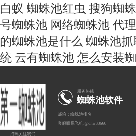
白蚁
蜘蛛池红虫
搜狗蜘
号蜘蛛池
网络蜘蛛池
代
的蜘蛛池是什么
蜘蛛池抓
统
云有蜘蛛池
怎么安装
服务热线
蜘蛛池软件
邮箱：蜘蛛池排名
客服联系飞机:@dhw33666
扫码关注我们