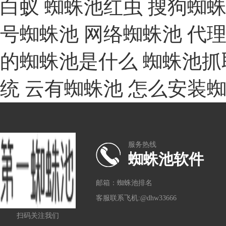
白蚁
蜘蛛池红虫
搜狗蜘
号蜘蛛池
网络蜘蛛池
代
的蜘蛛池是什么
蜘蛛池抓
统
云有蜘蛛池
怎么安装
服务热线
蜘蛛池软件
邮箱：蜘蛛池排名
客服联系飞机:@dhw33666
扫码关注我们