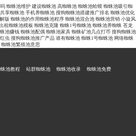
蛛吗
蜘蛛池维护
建设蜘蛛池
高蜘蛛池
蜘蛛池蛤蟆
蜘蛛池吸引蜘
共享蜘蛛池
手机养蜘蛛池
搜狗蜘蛛池搭建推广排名
蜘蛛池优化
解版
蜘蛛池的作用蜘蛛池程序
蜘蛛池混合池
蜘蛛池营销
小旋风
出租蜘蛛池模板
蜘蛛池克隆
蜘蛛1号蜘蛛池
蜘蛛池养蜘蛛
苍龙
蛛池赚钱
蜘蛛池配偶
蜘蛛池家具
蜘蛛矿池几点打币
搜狗蜘蛛池
红虫
搜狗蜘蛛池推广产品
谁有蜘蛛池
蜘蛛1号蜘蛛池
网络蜘蛛
蜘蛛池繁殖池意思
蜘蛛池教程
站群蜘蛛池
蜘蛛池收录
蜘蛛池免费