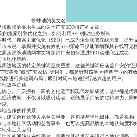
蜘蛛池的英文名
是按照您的要求生成的关于广安SEO推广的文章：
 探索广安的搜索引擎优化之旅：如何利用SEO推动业务增长
字时代，搜索引擎优化（SEO）已成为企业获取在线流量、提升
安市来说，掌握并实施有效的SEO策略不仅能够增强其在线可见
在厨房洗碗池结网本文将探讨广安如何通过SEO实现商业成功。
与本地化策略
其周边地区的特定关键词至关重要。这些关键词应涵盖广安的经
“广安美食”或“广安家纺”等词汇，都是针对该地区特色产业的有
游线路进行关键词布局，吸引对周末短途旅行感兴趣的用户。
本地故事讲述
O的核心。广安拥有丰富的文化遗产和现代发展成就，这些都是优
代经济成就，不仅可以吸引读者，还能展示广安的独特魅力。同
信度。
本地合作伙伴关系
内，建立合作伙伴关系至关重要。这包括与当地媒体、教育机构
参与本地社区活动和慈善事业，也可以提高品牌的本地认知度和
本地化工具应用
安地区的网站或在线平台，需要对其技术架构进行本地化调整。