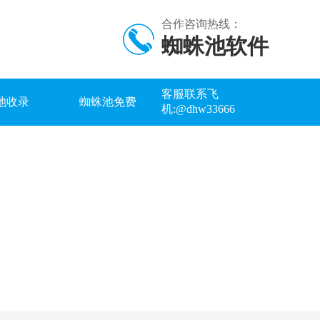
合作咨询热线：
蜘蛛池软件
客服联系飞
池收录
蜘蛛池免费
机:@dhw33666