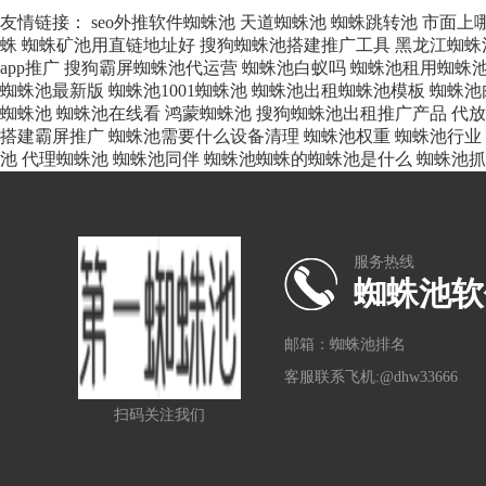
友情链接：
seo外推软件蜘蛛池
天道蜘蛛池
蜘蛛跳转池
市面上
蛛
蜘蛛矿池用直链地址好
搜狗蜘蛛池搭建推广工具
黑龙江蜘蛛
app推广
搜狗霸屏蜘蛛池代运营
蜘蛛池白蚁吗
蜘蛛池租用蜘蛛
蜘蛛池最新版
蜘蛛池1001蜘蛛池
蜘蛛池出租蜘蛛池模板
蜘蛛池
蜘蛛池
蜘蛛池在线看
鸿蒙蜘蛛池
搜狗蜘蛛池出租推广产品
代放
搭建霸屏推广
蜘蛛池需要什么设备清理
蜘蛛池权重
蜘蛛池行业
池
代理蜘蛛池
蜘蛛池同伴
蜘蛛池蜘蛛的蜘蛛池是什么
蜘蛛池抓
服务热线
蜘蛛池软
邮箱：蜘蛛池排名
客服联系飞机:@dhw33666
扫码关注我们