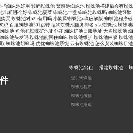
哪些蜘蛛池好用
转码蜘蛛池
繁殖池蜘蛛池
蜘蛛池搭建后会有蜘
池出租哪个好
蜘蛛池菠菜
蜘蛛池土鳖
蜘蛛池蜘蛛吗
蜘蛛池经验
池购买
蜘蛛池对b2b有用吗
小旋风蜘蛛池x玖破解版
蜘蛛池程序破
肉鸡
百度蜘蛛池301跳转
搜狗蜘蛛池服务排名
xise蜘蛛池
蜘蛛池
蜘蛛池
鱼池和蜘蛛矿池哪个好
蜘蛛矿池日服地址
无名蜘蛛池
蜘
蜘蛛池头发吗
蜘蛛池能困住蜘蛛
蜘蛛池维护
蜘蛛池白蚁
蜘蛛池
取
蜘蛛池胡蜂吗
优优蜘蛛池系统
云有蜘蛛池
怎么安装蜘蛛矿池
蜘蛛池出租
搭建蜘蛛池
件
强引蜘蛛池
蜘蛛池程序
蜘蛛池破解
蜘蛛池搭建