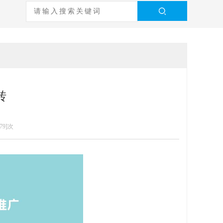
转
79]次